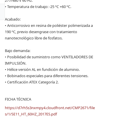
277/480 V 60 Hz.
• Temperatura de trabajo: -25 ºC +60 ºC.
Acabado:
• Anticorrosivo en resina de poliéster polimerizada a
190 ºC, previo desengrase con tratamiento
nanotecnológico libre de fosfatos.
Bajo demanda:
• Posibilidad de suministro como VENTILADORES DE
IMPULSIÓN.
• Hélice versión AL en fundición de aluminio.
• Bobinados especiales para diferentes tensiones.
• Certificación ATEX Categoría 2.
FICHA TÉCNICA
https://d7rh5s3nxmpy4.cloudfront.net/CMP2671/file
s/1/SE11_HT_60HZ_2017ES.pdf