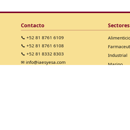
Contacto
Sectores
📞 +52 81 8761 6109
Alimentici
📞 +52 81 8761 6108
Farmaceut
📞 +52 81 8332 8303
Industrial
✉ info@iaesyesa.com
Marino
Minería
Petroleo &