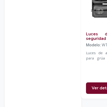
Mandos inalámbricos ATEX
PLC`S
Relevadores de seguridad
Tapetes de seguridad
Luces d
seguridad 
Modelo:
WT
Luces de a
para grúa
WETECH de
Ver det