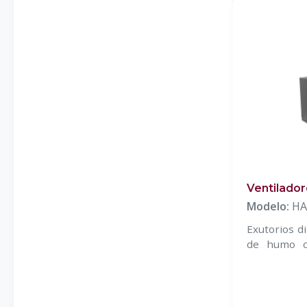
Ventilado
Modelo:
HA
Exutorios d
de humo c
eficiencia t