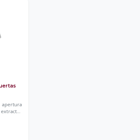
uertas
 apertura
extractor