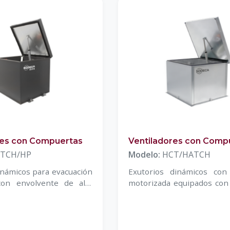
res con Compuertas
Ventiladores con Comp
TCH/HP
Modelo:
HCT/HATCH
inámicos para evacuación
Exutorios dinámicos con
on envolvente de alta
motorizada equipados con 
érmica
de tejado