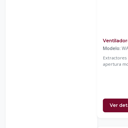
Mandos inalámbricos ATEX
PLC`S
Relevadores de seguridad
Tapetes de seguridad
Ventilado
Modelo:
WA
Extractore
apertura mo
Ver det