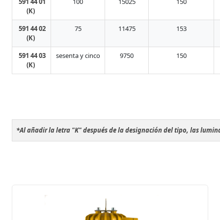
591 44 01
100
15025
150
(K)
591 44 02
75
11475
153
(K)
591 44 03
sesenta y cinco
9750
150
(K)
*Al añadir la letra "K" después de la designación del tipo, las lumin