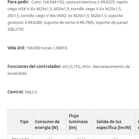
Para pedir:
Color 154.5041/02, cesta protectora 2-99.6325, tapón
ciego HSK-V-Ex M25x1,5, M20x1,5, tornillo ciego V-Ex M25x1,5,
20x1,5, tornillo ciego V-Ms-VMQ- Ex M25x1,5, M20x1,5, soporte
giratorio 3-99.6289, soporte de techo 4-99.7995, soporte de pared
338.2735
Vida útil:
100.000 horas, L90B10
Funciones del controlador:
eCLO, ITG, IVG+, desvanecimiento de
encendido
Control:
DALI-2
Flujo
Tipo
Consumo de
luminoso
Salida de luz
energía [W]
[lm]
específica [lm/W]