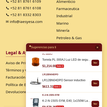
📞 +52 81 8761 6109
Alimenticio
📞 +52 81 8761 6108
Farmaceutica
📞 +52 81 8332 8303
Industrial
✉ info@iaesyesa.com
Marino
Minería
Petroleo & Gas
Sugerencias para ti
✕
Legal & Ayuda
Síguenos
PL-300AJ
Torreta PL-300AJ Luz LED de seguridad con imán
Aviso de Privacidad
Ver
$1,214.00
Solo 3
Términos y Condiciones
LR12BN04DPO
Facturación
LR12BN04DPO Sensor inductivo
Ver
Política de Envío
$613.31
Solo 1
Devoluciones
K-2-N-150S-SYM
K-2-N-150S-SYM, E40, 1x150W Lampara ATEX
Ver