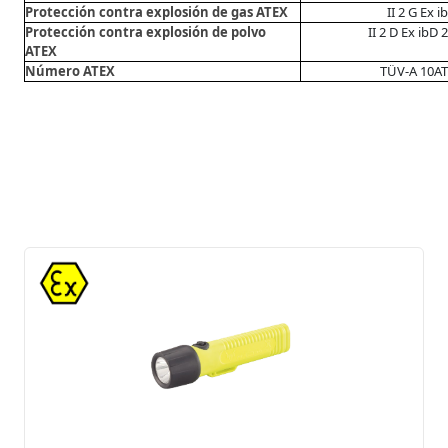
Protección contra explosión de gas ATEX
II 2 G Ex i
Protección contra explosión de polvo
II 2 D Ex ibD 
ATEX
Número ATEX
TÜV-A 10A