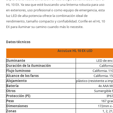
HL 10 EX. Ya sea que esté buscando una linterna robusta para uso
en exteriores, uso profesional o como equipo de emergencia, esta
luz LED de alta potencia ofrece la combinación ideal de
rendimiento, tamaño compacto y confiabilidad. Confíe en el HL 10
EX para iluminar su camino cuando más lo necesite.
Datos técnicos
AccuLux HL 10 EX LED
Iluminante
LED de en
Duración de la iluminación
Californi
Flujo luminoso
California. 1
Alcance de los faros
California. 1
Alojamiento
plástico (resistente a i
Batería
4x AAA M
Otros
Sumergible 
Protección (PI)
IP6
Peso
167 gr
Dimensiones
172mm x
Zonas
1, 2, 21