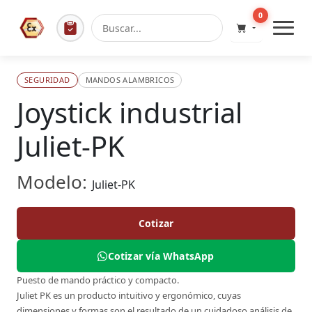
0
SEGURIDAD
MANDOS ALAMBRICOS
Joystick industrial
Juliet-PK
Modelo:
Juliet-PK
Cotizar
Cotizar vía WhatsApp
Puesto de mando práctico y compacto.
Juliet PK es un producto intuitivo y ergonómico, cuyas
dimensiones y formas son el resultado de un cuidadoso análisis de