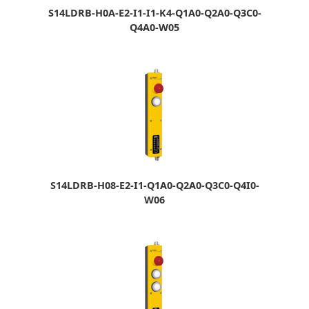
S14LDRB-H0A-E2-I1-I1-K4-Q1A0-Q2A0-Q3C0-
Q4A0-W05
S14LDRB-H08-E2-I1-Q1A0-Q2A0-Q3C0-Q4I0-
W06