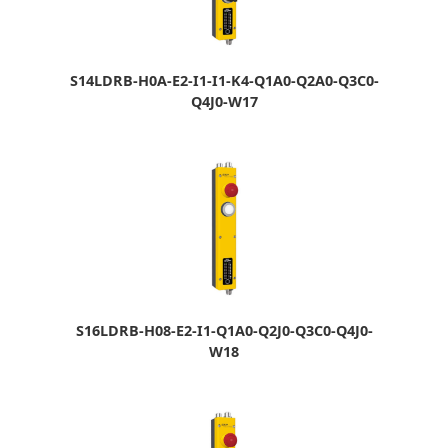
S14LDRB-H0A-E2-I1-I1-K4-Q1A0-Q2A0-Q3C0-
Q4J0-W17
S16LDRB-H08-E2-I1-Q1A0-Q2J0-Q3C0-Q4J0-
W18