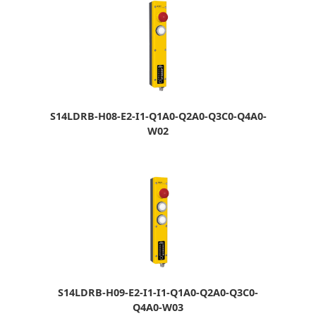
S14LDRB-H08-E2-I1-Q1A0-Q2A0-Q3C0-Q4A0-
W02
S14LDRB-H09-E2-I1-I1-Q1A0-Q2A0-Q3C0-
Q4A0-W03