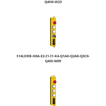
Q4H0-W23
S14LDRB-H0A-E2-I1-I1-K4-Q1A0-Q2A0-Q3C0-
Q4I0-W09