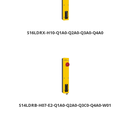
S16LDRX-H10-Q1A0-Q2A0-Q3A0-Q4A0
S14LDRB-H07-E2-Q1A0-Q2A0-Q3C0-Q4A0-W01