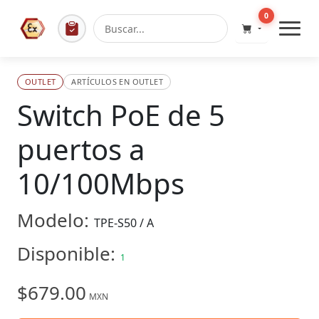
0
OUTLET
ARTÍCULOS EN OUTLET
Switch PoE de 5
puertos a
10/100Mbps
Modelo:
TPE-S50 / A
Disponible:
1
$679.00
MXN