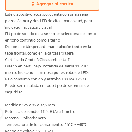
🛒 Agregar al carrito
Este dispositivo acústico, cuenta con una sirena
piezoeléctrica y dos LED de alta luminosidad, para
indicación acústica y visual
El tipo de sonido de la sirena, es seleccionable, tanto
en tono continuo como alterno
Dispone de támper anti-manipulación tanto en la
tapa frontal, como en la carcasa trasera
Certificada Grado 3 Clase ambiental II
Diseño en perfil bajo. Potencia de salida 115dB 1
metro. Indicación luminosa por estrobo de LEDs
Bajo consumo sonido y estrobo 100 mA 12 VCC.
Puede ser instalada en todo tipo de sistemas de
seguridad
Medidas: 125 x 85 x 37,5 mm
Potencia de sonido: 112 dB (A) a 1 metro
Material: Policarbonato
RZ1D1S-2 Relé de tiempo multifuncional digital
Temperatura de funcionamiento: -15°C ~ +40°C
Modelo:
RZ1D1S-2
Modelo:
ASTEEL 
Rango de voltaje: 9V ~ 15V CC