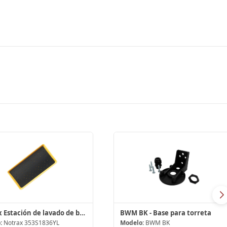
Notrax Estación de lavado de botas de 36" x 18"
BWM BK - Base para torreta
:
Notrax 353S1836YL
Modelo:
BWM BK