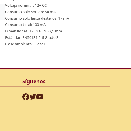
Voltaje nominal : 12V CC
Consumo solo sonido: 84 mA
Ver Detalle
Ver
Consumo solo lanza destellos: 17 mA
Consumo total: 100 mA
Dimensiones: 125 x 85 x 37,5 mm
Estándar: EN50131-2-6 Grado 3
Clase ambiental: Clase II
Síguenos