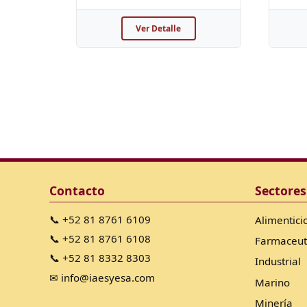
Ver Detalle
Contacto
Sectores
📞 +52 81 8761 6109
Alimentici
📞 +52 81 8761 6108
Farmaceut
📞 +52 81 8332 8303
Industrial
✉ info@iaesyesa.com
Marino
Minería