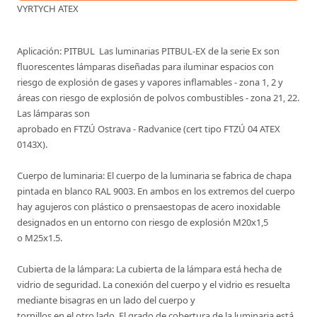
VYRTYCH ATEX
Aplicación: PITBUL  Las luminarias PITBUL-EX de la serie Ex son
fluorescentes lámparas diseñadas para iluminar espacios con
riesgo de explosión de gases y vapores inflamables - zona 1, 2 y
áreas con riesgo de explosión de polvos combustibles - zona 21, 22.
Las lámparas son
aprobado en FTZÚ Ostrava - Radvanice (cert tipo FTZÚ 04 ATEX
0143X).
Cuerpo de luminaria: El cuerpo de la luminaria se fabrica de chapa
pintada en blanco RAL 9003. En ambos en los extremos del cuerpo
hay agujeros con plástico o prensaestopas de acero inoxidable
designados en un entorno con riesgo de explosión M20x1,5
o M25x1.5.
Cubierta de la lámpara: La cubierta de la lámpara está hecha de
vidrio de seguridad. La conexión del cuerpo y el vidrio es resuelta
mediante bisagras en un lado del cuerpo y
tornillos en el otro lado. El grado de cobertura de la luminaria está