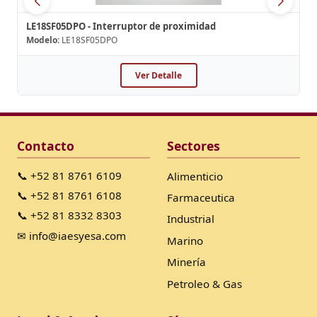
LE18SF05DPO - Interruptor de proximidad
Modelo:
LE18SF05DPO
Ver Detalle
Contacto
Sectores
📞 +52 81 8761 6109
Alimenticio
📞 +52 81 8761 6108
Farmaceutica
📞 +52 81 8332 8303
Industrial
✉ info@iaesyesa.com
Marino
Minería
Petroleo & Gas