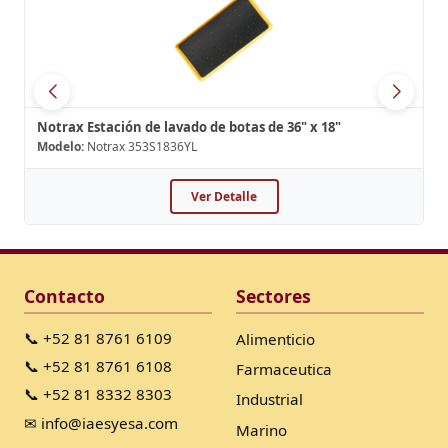
Notrax Estación de lavado de botas de 36" x 18"
Modelo:
Notrax 353S1836YL
Ver Detalle
Contacto
Sectores
📞 +52 81 8761 6109
Alimenticio
📞 +52 81 8761 6108
Farmaceutica
📞 +52 81 8332 8303
Industrial
✉ info@iaesyesa.com
Marino