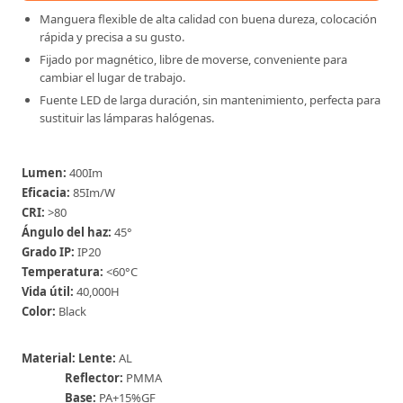
Manguera flexible de alta calidad con buena dureza, colocación
rápida y precisa a su gusto.
Fijado por magnético, libre de moverse, conveniente para
cambiar el lugar de trabajo.
Fuente LED de larga duración, sin mantenimiento, perfecta para
sustituir las lámparas halógenas.
Lumen:
400Im
Eficacia:
85Im/W
CRI:
>80
Ángulo del haz:
45°
Grado IP:
IP20
Temperatura:
<60°C
Vida útil:
40,000H
Color:
Black
Material: Lente:
AL
Reflector:
PMMA
Base:
PA+15%GF