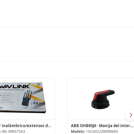
Router inalámbrico/extensor de rango/
ABB OHB65J6 - Manija del interruptor, 6 mm
:
WL-WN575A3
Modelo:
1SCA022380R9660