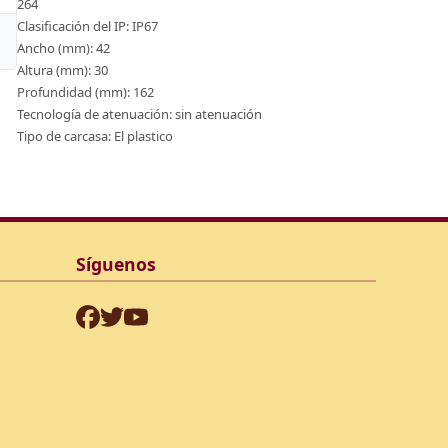
264
Clasificación del IP: IP67
Ver Detalle
Ver
Ancho (mm): 42
Altura (mm): 30
Profundidad (mm): 162
Tecnología de atenuación: sin atenuación
Tipo de carcasa: El plastico
Síguenos