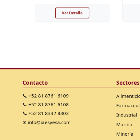
Ver Detalle
Contacto
Sectores
📞 +52 81 8761 6109
Alimentici
📞 +52 81 8761 6108
Farmaceut
📞 +52 81 8332 8303
Industrial
✉ info@iaesyesa.com
Marino
Minería