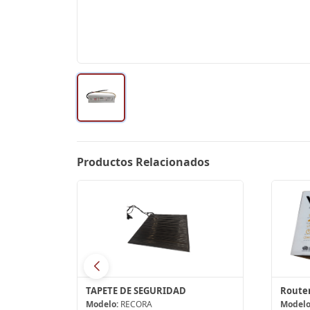
Productos Relacionados
Balastro de iluminación Tridonic Atco Ombis 150
TAPETE DE SEGURIDAD
MBIS 150
Modelo:
RECORA
Modelo