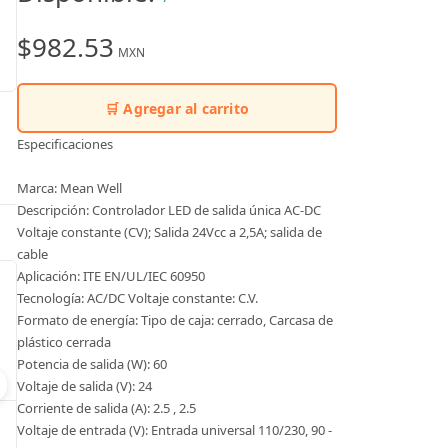
$982.53
MXN
🛒 Agregar al carrito
Especificaciones
Marca: Mean Well
Descripción: Controlador LED de salida única AC-DC
Voltaje constante (CV); Salida 24Vcc a 2,5A; salida de
cable
Aplicación: ITE EN/UL/IEC 60950
Tecnología: AC/DC Voltaje constante: C.V.
Formato de energía: Tipo de caja: cerrado, Carcasa de
plástico cerrada
Potencia de salida (W): 60
Voltaje de salida (V): 24
Corriente de salida (A): 2.5 , 2.5
A100 - Sirena de bocina de alarma
Voltaje de entrada (V): Entrada universal 110/230, 90 -
Modelo:
A100AC115R
Modelo:
PLP201