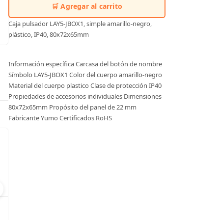
🛒 Agregar al carrito
Caja pulsador LAY5-JBOX1, simple amarillo-negro,
plástico, IP40, 80x72x65mm
Información específica Carcasa del botón de nombre
Símbolo LAY5-JBOX1 Color del cuerpo amarillo-negro
Material del cuerpo plastico Clase de protección IP40
Propiedades de accesorios individuales Dimensiones
80x72x65mm Propósito del panel de 22 mm
Fabricante Yumo Certificados RoHS
Soporte de bloque de contactos. 22,5 mm.
Modelo:
1SFA611605R1100
Modelo:
TL50