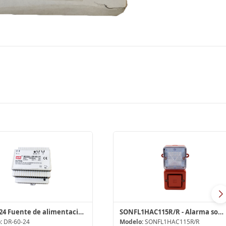
DR-60-24 Fuente de alimentación, carril DIN,
SONFL1HAC115R/R - Alarma sonora y baliza led
:
DR-60-24
Modelo:
SONFL1HAC115R/R