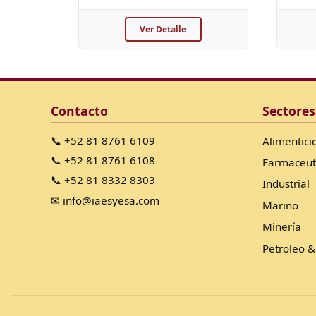
Ver Detalle
Contacto
Sectores
📞 +52 81 8761 6109
Alimentici
📞 +52 81 8761 6108
Farmaceut
📞 +52 81 8332 8303
Industrial
✉ info@iaesyesa.com
Marino
Minería
Petroleo &