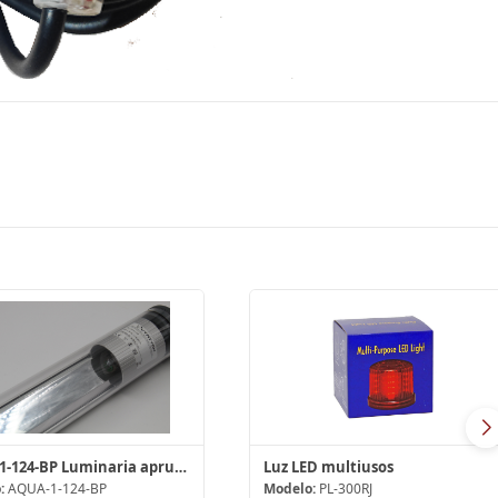
AQUA-1-124-BP Luminaria aprueba de polvo y agua
Luz LED multiusos
:
AQUA-1-124-BP
Modelo:
PL-300RJ