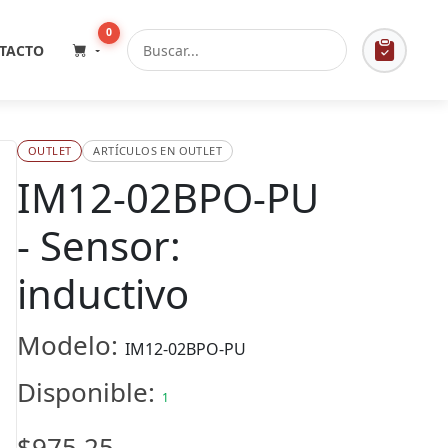
0
TACTO
OUTLET
ARTÍCULOS EN OUTLET
IM12-02BPO-PU
- Sensor:
inductivo
Modelo:
IM12-02BPO-PU
Disponible:
1
$975.25