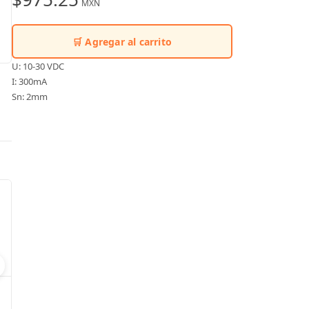
MXN
🛒 Agregar al carrito
U: 10-30 VDC
I: 300mA
Sn: 2mm
MP1-11Y Pushbutton
Modelo:
1SFA611100H1103
Modelo:
PLP201