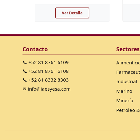
Ver Detalle
Contacto
Sectores
📞 +52 81 8761 6109
Alimentici
📞 +52 81 8761 6108
Farmaceut
📞 +52 81 8332 8303
Industrial
✉ info@iaesyesa.com
Marino
Minería
Petroleo &