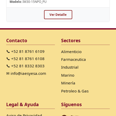
Modelo:
IM30-15NPO_PU
Ver Detalle
Contacto
Sectores
📞 +52 81 8761 6109
Alimenticio
📞 +52 81 8761 6108
Farmaceutica
📞 +52 81 8332 8303
Industrial
✉ info@iaesyesa.com
Marino
Minería
Petroleo & Gas
Legal & Ayuda
Síguenos
Aviso de Privacidad