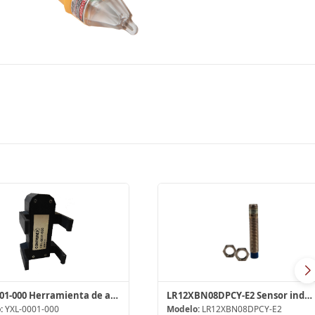
YXL-0001-000 Herramienta de alineación láser
LR12XBN08DPCY-E2 Sensor inductivo
:
YXL-0001-000
Modelo:
LR12XBN08DPCY-E2