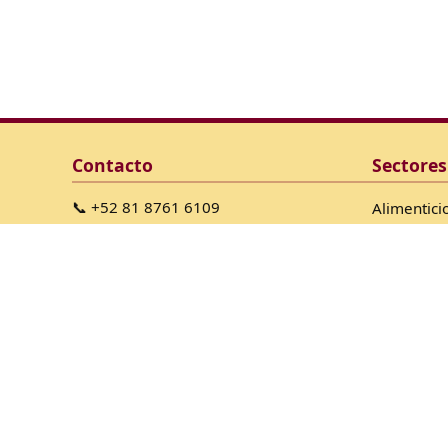
Contacto
Sectores
📞 +52 81 8761 6109
Alimentici
📞 +52 81 8761 6108
Farmaceut
📞 +52 81 8332 8303
Industrial
✉ info@iaesyesa.com
Marino
Minería
Petroleo &