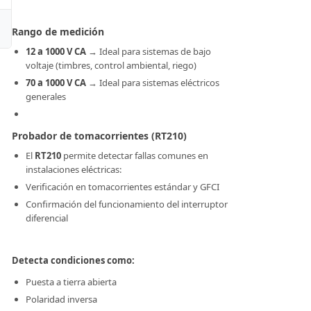
Ver Detalle
Ver
Rango de medición
12 a 1000 V CA
→ Ideal para sistemas de bajo
voltaje (timbres, control ambiental, riego)
70 a 1000 V CA
→ Ideal para sistemas eléctricos
generales
Probador de tomacorrientes (RT210)
El
RT210
permite detectar fallas comunes en
instalaciones eléctricas:
Verificación en tomacorrientes estándar y GFCI
Confirmación del funcionamiento del interruptor
diferencial
Detecta condiciones como:
Puesta a tierra abierta
Polaridad inversa