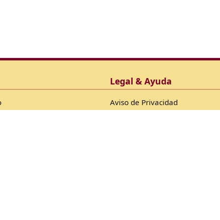
Legal & Ayuda
o
Aviso de Privacidad
ica
Términos y Condiciones
Facturación
Política de Envío
Devoluciones
 Gas