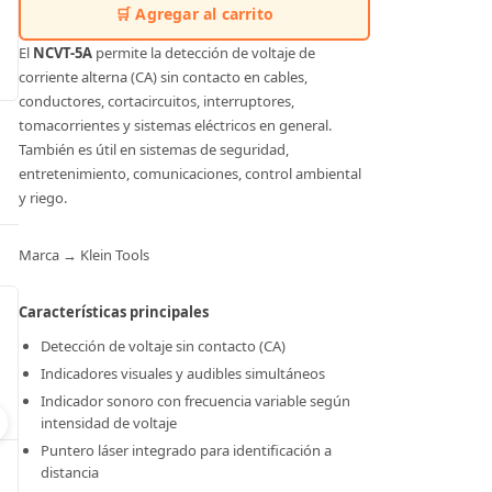
🛒 Agregar al carrito
El
NCVT-5A
permite la detección de voltaje de
corriente alterna (CA) sin contacto en cables,
conductores, cortacircuitos, interruptores,
tomacorrientes y sistemas eléctricos en general.
También es útil en sistemas de seguridad,
entretenimiento, comunicaciones, control ambiental
y riego.
Marca → Klein Tools
Características principales
Detección de voltaje sin contacto (CA)
Indicadores visuales y audibles simultáneos
Indicador sonoro con frecuencia variable según
intensidad de voltaje
Puntero láser integrado para identificación a
Sirena Interior Piccolo GRADO 3
distancia
Modelo:
SO.PICCOLO.WB.G3
Modelo:
Hornet-