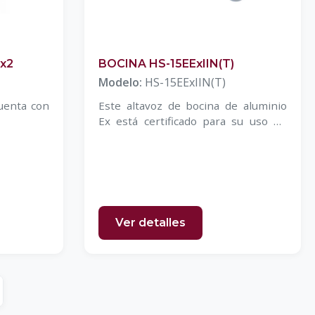
x2
BOCINA HS-15EExIIN(T)
Modelo:
HS-15EExIIN(T)
cuenta con
Este altavoz de bocina de aluminio
Ex está certificado para su uso en
áreas de Zona 2
Ver detalles