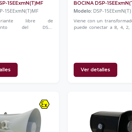
SP-15EExmN(T)MF
BOCINA DSP-15EExmN(
P-15EExmN(T)MF
Modelo:
DSP-15EExmN(T)
riante libre de
Viene con un transformad
miento del DSP-
puede conectar a 8, 4, 2, 
)
0,4 W.
alles
Ver detalles