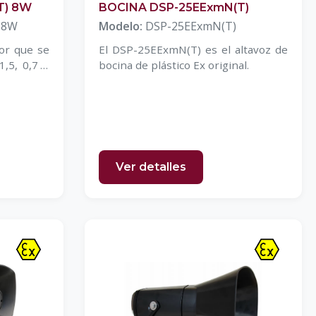
T) 8W
BOCINA DSP-25EExmN(T)
 8W
Modelo:
DSP-25EExmN(T)
or que se
El DSP-25EExmN(T) es el altavoz de
1,5, 0,7 o
bocina de plástico Ex original.
Ver detalles