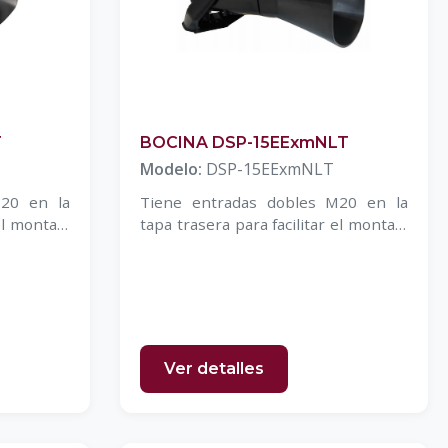
T
BOCINA DSP-15EExmNLT
Modelo:
DSP-15EExmNLT
M20 en la
Tiene entradas dobles M20 en la
el montaje
tapa trasera para facilitar el montaje
del cable
Ver detalles