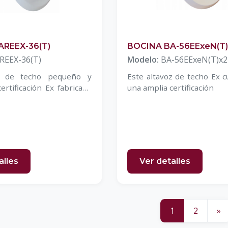
AREEX-36(T)
BOCINA BA-56EExeN(T)
REEX-36(T)
Modelo:
BA-56EExeN(T)x2
z de techo pequeño y
Este altavoz de techo Ex 
ertificación Ex fabricado
una amplia certificación
alles
Ver detalles
1
2
»