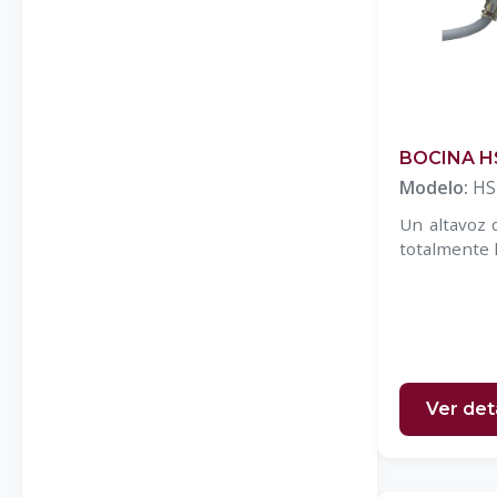
Mandos inalámbricos ATEX
PLC`S
Relevadores de seguridad
Tapetes de seguridad
BOCINA H
Modelo:
HS
Un altavoz 
totalmente 
Ver det