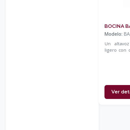
BOCINA B
Modelo:
BA
Un altavo
ligero con c
en aluminio.
Ver det