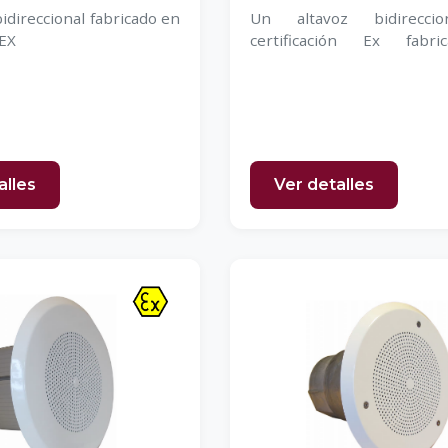
idireccional fabricado en
Un altavoz bidirecci
EX
certificación Ex fabr
aluminio.
alles
Ver detalles