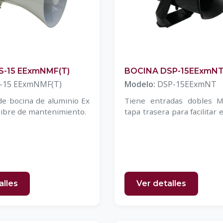
S-15 EExmNMF(T)
BOCINA DSP-15EExmN
-15 EExmNMF(T)
Modelo:
DSP-15EExmNT
de bocina de aluminio Ex
Tiene entradas dobles 
libre de mantenimiento.
tapa trasera para facilitar 
del cable
alles
Ver detalles