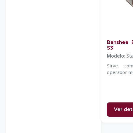
Mandos inalámbricos ATEX
PLC`S
Relevadores de seguridad
Tapetes de seguridad
Banshee E
S3
Modelo:
St
Sirve co
operador mu
Ver det