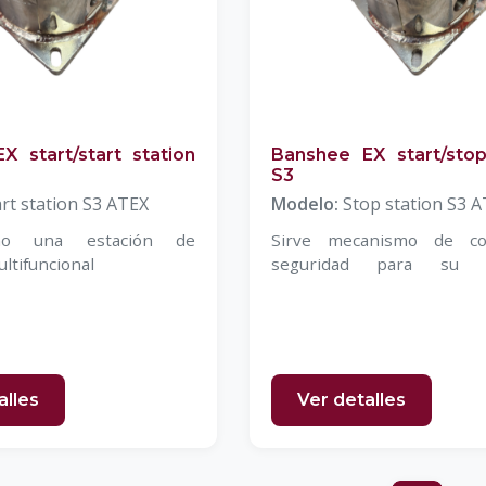
X start/start station
Banshee EX start/stop
S3
art station S3 ATEX
Modelo:
Stop station S3 
mo una estación de
Sirve mecanismo de co
ltifuncional
seguridad para su
operaciones mineras
alles
Ver detalles