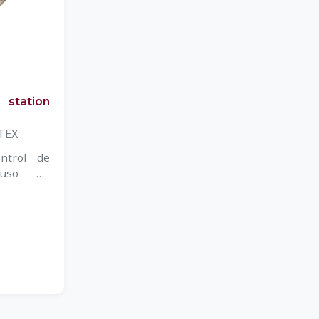
 station
ATEX
ntrol de
 uso en