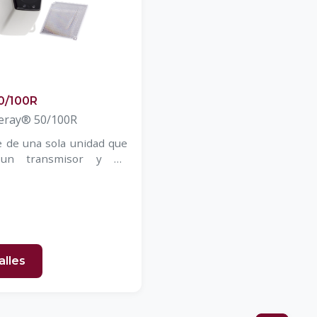
50/100R
reray® 50/100R
 de una sola unidad que
 un transmisor y un
infrarrojos
alles