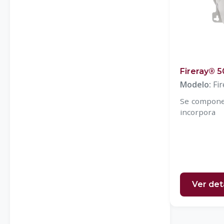
Mandos inalámbricos ATEX
PLC`S
Relevadores de seguridad
Tapetes de seguridad
Fireray® 
Modelo:
Fi
Se compone
incorpora
receptor de 
Ver det