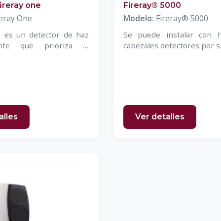
ireray one
Fireray® 5000
reray One
Modelo:
Fireray® 5000
e es un detector de haz
Se puede instalar con 
ente que prioriza la
cabezales detectores por 
instalación
alles
Ver detalles