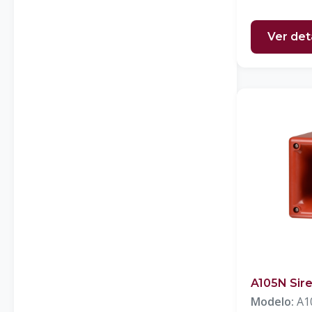
Ver det
A105N Sir
Modelo:
A1