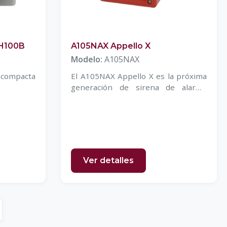
 H100B
A105NAX Appello X
Modelo:
A105NAX
l compacta
El A105NAX Appello X es la próxima
generación de sirena de alarma
grabable
Ver detalles