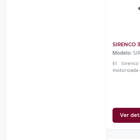
Mandos inalámbricos ATEX
PLC`S
Relevadores de seguridad
Tapetes de seguridad
SIRENCO 
Modelo:
SI
El Sirenc
motorizada 
Ver det