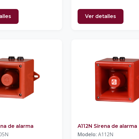
alles
Ver detalles
ena de alarma
A112N Sirena de alarma
05N
Modelo:
A112N