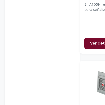
El A105N es
para señaliz
Ver det