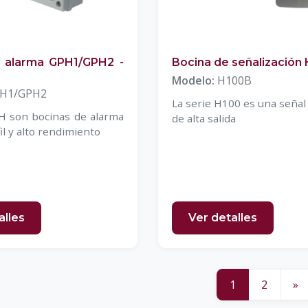
 alarma GPH1/GPH2 -
Bocina de señalización
Modelo:
H100B
H1/GPH2
La serie H100 es una seña
H son bocinas de alarma
de alta salida
il y alto rendimiento
alles
Ver detalles
1
2
»